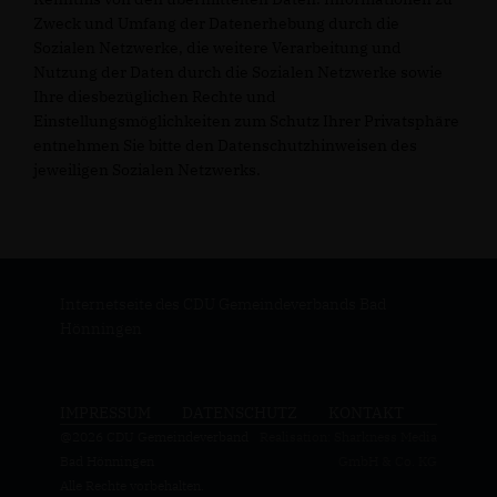
Zweck und Umfang der Datenerhebung durch die
Sozialen Netzwerke, die weitere Verarbeitung und
Nutzung der Daten durch die Sozialen Netzwerke sowie
Ihre diesbezüglichen Rechte und
Einstellungsmöglichkeiten zum Schutz Ihrer Privatsphäre
entnehmen Sie bitte den Datenschutzhinweisen des
jeweiligen Sozialen Netzwerks.
Internetseite des CDU Gemeindeverbands Bad
Hönningen
IMPRESSUM
DATENSCHUTZ
KONTAKT
@2026 CDU Gemeindeverband
Realisation: Sharkness Media
Bad Hönningen
GmbH & Co. KG
Alle Rechte vorbehalten.