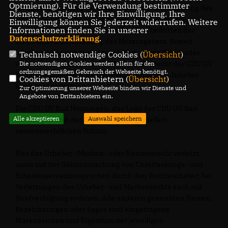
Optmierung). Für die Verwendung bestimmter
Inhalten dieser Seite ist ohne schriftliche Zustimmung des
Dienste, benötigen wir Ihre Einwilligung. Ihre
Herausgebers nicht gestattet. Die Übernahme und
Einwilligung können Sie jederzeit widerrufen. Weitere
Informationen finden Sie in unserer
Nutzung der Texte, Bilder und Grafiken bedürfen der
Datenschutzerklärung
.
schriftlichen Zustimmung des Herausgebers. Soweit
Inhalte zulässigerweise gespeichert, vervielfältigt oder
Technisch notwendige Cookies (
Übersicht
)
verbreitet werden, muss auf das Urheberrecht der CDU GV
Die notwendigen Cookies werden allein für den
ordnungsgemäßen Gebrauch der Webseite benötigt.
Bad Hönningen bzw. der jeweiligen Copyright-Inhaber
Cookies von Drittanbietern (
Übersicht
)
hingewiesen werden.
Zur Optimierung unserer Webseite binden wir Dienste und
Angebote von Drittanbietern ein.
Die CDU GV Bad Hönningen, das Logo der CDU GV Bad
Alle akzeptieren
Auswahl speichern
Hönningen und der Domain-Name genießen
namensrechtlichen Schutz.
Wer das Urheber-/Marken- oder Namensrecht verletzt,
muss mit der Geltendmachung von Unterlassungs- und
Schadensersatzansprüchen durch den Rechteinhaber, bei
Verletzungen des Urheber- und Markenrechts auch mit
Strafverfolgung rechnen. Alle anderen genannten Namen,
Bezeichnungen oder Logos sind eingetragene
Warenzeichen und Eigentum der jeweiligen