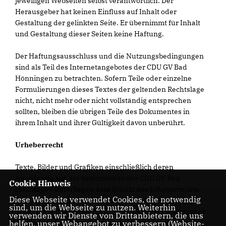
jeweiligen Webseiten selbst verantwortlich. Der
Herausgeber hat keinen Einfluss auf Inhalt oder
Gestaltung der gelinkten Seite. Er übernimmt für Inhalt
und Gestaltung dieser Seiten keine Haftung.
Der Haftungsausschluss und die Nutzungsbedingungen
sind als Teil des Internetangebotes der CDU GV Bad
Hönningen zu betrachten. Sofern Teile oder einzelne
Formulierungen dieses Textes der geltenden Rechtslage
nicht, nicht mehr oder nicht vollständig entsprechen
sollten, bleiben die übrigen Teile des Dokumentes in
ihrem Inhalt und ihrer Gültigkeit davon unberührt.
Urheberrecht
Texte, Bilder und Grafiken einschließlich deren
Anordnung auf der Internetseite der CDU GV Bad
Cookie Hinweis
Hönningen unterliegen dem Schutz des Urheberrechts.
Diese Webseite verwendet Cookies, die notwendig
Das Copyright für veröffentlichte, von dem Herausgeber
sind, um die Webseite zu nutzen. Weiterhin
selbst erstellte Objekte bleibt allein bei dem Herausgeber
verwenden wir Dienste von Drittanbietern, die uns
der Seiten. Eine Vervielfältigung oder Verwendung von
helfen, unser Webangebot zu verbessern (Website-