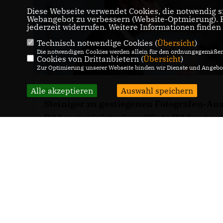
Diese Webseite verwendet Cookies, die notwendig si
Webangebot zu verbessern (Website-Optmierung). Fü
jederzeit widerrufen. Weitere Informationen finden
Technisch notwendige Cookies (
Übersicht
)
Die notwendigen Cookies werden allein für den ordnungsgemäßen 
Cookies von Drittanbietern (
Übersicht
)
Zur Optimierung unserer Webseite binden wir Dienste und Angebot
Alle akzeptieren
Auswahl speichern
05.02.2026 |
Steiniger zu gestiegenen Fotografen-Au
Bildungsministerium: "Gute Bildung ent
durch schöne Fotos"
WEITERLESEN