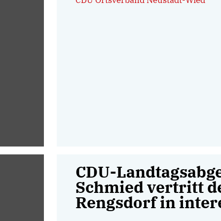
CDU Ortsverband Neustadt-Wied
CDU-Landtagsabge
Schmied vertritt d
Rengsdorf in inte