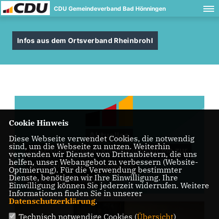
CDU Gemeindeverband Bad Hönningen
Infos aus dem Ortsverband Rheinbrohl
Cookie Hinweis
Diese Webseite verwendet Cookies, die notwendig
sind, um die Webseite zu nutzen. Weiterhin
CDU-Ortsverband Rheinbrohl lädt ein zur
verwenden wir Dienste von Drittanbietern, die uns
helfen, unser Webangebot zu verbessern (Website-
Mitgliederversammlung zur
Optmierung). Für die Verwendung bestimmter
Dienste, benötigen wir Ihre Einwilligung. Ihre
Listenaufstellung
Einwilligung können Sie jederzeit widerrufen. Weitere
Informationen finden Sie in unserer
Datenschutzerklärung
.
Technisch notwendige Cookies (
Übersicht
)