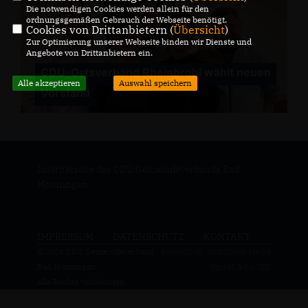
Die notwendigen Cookies werden allein für den
ordnungsgemäßen Gebrauch der Webseite benötigt.
Cookies von Drittanbietern (
Übersicht
)
Zur Optimierung unserer Webseite binden wir Dienste und
Angebote von Drittanbietern ein.
CDU-Ortsverband Rheinbrohl wählt neuen
Alle akzeptieren
Auswahl speichern
Vorstand
Internetseite des CDU Gemeindeverbands Bad
Hönningen
IMPRESSUM
DATENSCHUTZ
KONTAKT
@2026 CDU Gemeindeverband
Realisation: Sharkness Media
Bad Hönningen
GmbH & Co. KG
Alle Rechte vorbehalten.