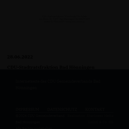
28.06.2022
CDU-Stadtratsfraktion Bad Hönningen
Internetseite des CDU Gemeindeverbands Bad
Hönningen
IMPRESSUM
DATENSCHUTZ
KONTAKT
@2026 CDU Gemeindeverband
Realisation: Sharkness Media
Bad Hönningen
GmbH & Co. KG
Alle Rechte vorbehalten.