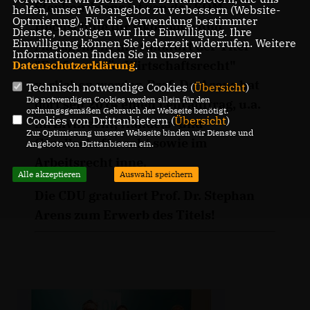
Stephan Arens ist von der FOM-
helfen, unser Webangebot zu verbessern (Website-
Optmierung). Für die Verwendung bestimmter
Hochschule für Ökonomie und
Dienste, benötigen wir Ihre Einwilligung. Ihre
Einwilligung können Sie jederzeit widerrufen. Weitere
Management in Frankfurt der Titel
Informationen finden Sie in unserer
"Professor für Wirtschaftsrecht"
Datenschutzerklärung
.
verliehen worden.Prof. Dr. Arens hat
Technisch notwendige Cookies (
Übersicht
)
Die notwendigen Cookies werden allein für den
dort seit 2014 einen Lehrauftrag, u.a.
ordnungsgemäßen Gebrauch der Webseite benötigt.
Cookies von Drittanbietern (
Übersicht
)
im Zivilrecht, Handels- und
Zur Optimierung unserer Webseite binden wir Dienste und
Gesellschaftsrecht sowie im
Angebote von Drittanbietern ein.
Arbeitsrecht inne.
Alle akzeptieren
Auswahl speichern
Die CDU gratuliert Prof. Dr. Stephan
Arens zum Erwerb des Titels!