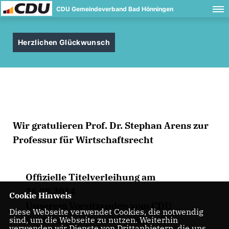
CDU Gemeindeverband Bad Hönningen
Herzlichen Glückwunsch
Wir gratulieren Prof. Dr. Stephan Arens zur
Professur für Wirtschaftsrecht
Offizielle Titelverleihung am
26.08.2014
Cookie Hinweis
Unserem Vorsitzenden vom CDU
Diese Webseite verwendet Cookies, die notwendig
Stadtverband Bad Hönningen Dr.
sind, um die Webseite zu nutzen. Weiterhin
verwenden wir Dienste von Drittanbietern, die uns