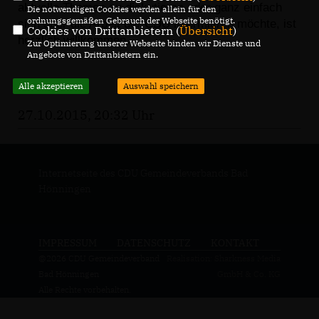
aktuelle Themen zu diskutieren oder ganz einfach
Die notwendigen Cookies werden allein für den
ordnungsgemäßen Gebrauch der Webseite benötigt.
sich über die Arbeit der CDU informieren möchte, ist
Cookies von Drittanbietern (
Übersicht
)
herzlich willkommen.
Zur Optimierung unserer Webseite binden wir Dienste und
Angebote von Drittanbietern ein.
Alle akzeptieren
Auswahl speichern
27.10.2015, 20:32 Uhr
Internetseite des CDU Gemeindeverbands Bad
Hönningen
IMPRESSUM
DATENSCHUTZ
KONTAKT
@2026 CDU Gemeindeverband
Realisation: Sharkness Media
Bad Hönningen
GmbH & Co. KG
Alle Rechte vorbehalten.