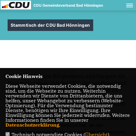
CDU Gemeindeverband Bad Hönningen
Stammtisch der CDU Bad Hönningen
Um interessierten Bürgerinnen und Bürgern ein
Cookie Hinweis
Forum zu geben, lädt der CDU Gemeindeverband
Diese Webseite verwendet Cookies, die notwendig
Bad Hönningen auch im November wieder zu
sind, um die Webseite zu nutzen. Weiterhin
verwenden wir Dienste von Drittanbietern, die uns
einem Stammtisch in den
helfen, unser Webangebot zu verbessern (Website-
"Leyscher Hof"
(August-Bungert-Allee 9, 56599
Optmierung). Für die Verwendung bestimmter
Dienste, benötigen wir Ihre Einwilligung. Ihre
Leutesdorf) ein.
Einwilligung können Sie jederzeit widerrufen. Weitere
Dieser findet diesmal am Freitag, den
27.11.2015
ab
Informationen finden Sie in unserer
Datenschutzerklärung
.
19:00 Uhr
statt. Wer Interesse hat, an der
Gestaltung unserer Verbandsgemeinde mitzuwirken,
Technisch notwendige Cookies (
Übersicht
)