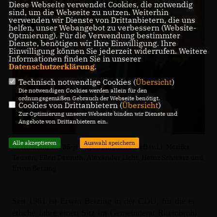
Diese Webseite verwendet Cookies, die notwendig
sind, um die Webseite zu nutzen. Weiterhin
verwenden wir Dienste von Drittanbietern, die uns
helfen, unser Webangebot zu verbessern (Website-
Optmierung). Für die Verwendung bestimmter
Dienste, benötigen wir Ihre Einwilligung. Ihre
Einwilligung können Sie jederzeit widerrufen. Weitere
Informationen finden Sie in unserer
Datenschutzerklärung
.
Technisch notwendige Cookies (
Übersicht
)
Die notwendigen Cookies werden allein für den
ordnungsgemäßen Gebrauch der Webseite benötigt.
Cookies von Drittanbietern (
Übersicht
)
Zur Optimierung unserer Webseite binden wir Dienste und
Angebote von Drittanbietern ein.
Alle akzeptieren
Auswahl speichern
Gratulation zur 35-jährigen Mitgliedschaft (v.l.): Monika
Teusen, Ellen Demuth, Alexander Licht, Heinz Schwarz und
Erwin Betzing
Seit 1981 ist Erwin Betzing in der CDU, für die er
etliche Jahre einen Sitz im Gemeinderat Rheinbrohl