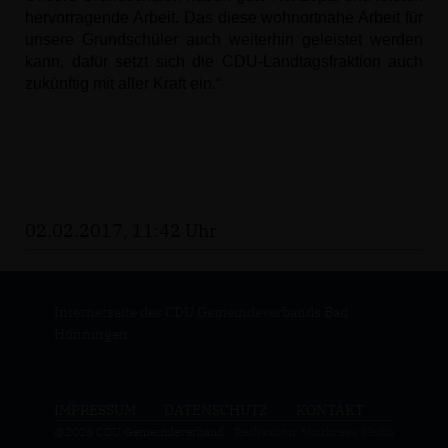
hervorragende Arbeit. Das diese wohnortnahe Arbeit für
unsere Grundschüler auch weiterhin geleistet werden
kann, dafür setzt sich die CDU-Landtagsfraktion auch
zukünftig mit aller Kraft ein.“
02.02.2017, 11:42 Uhr
Internetseite des CDU Gemeindeverbands Bad
Hönningen
IMPRESSUM
DATENSCHUTZ
KONTAKT
@2026 CDU Gemeindeverband
Realisation: Sharkness Media