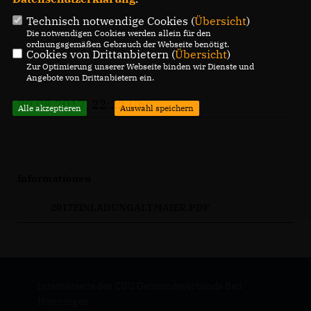
Technisch notwendige Cookies (
Übersicht
)
Die notwendigen Cookies werden allein für den
ordnungsgemäßen Gebrauch der Webseite benötigt.
Cookies von Drittanbietern (
Übersicht
)
Zur Optimierung unserer Webseite binden wir Dienste und
Angebote von Drittanbietern ein.
30.08.2017, 22:22 Uhr
Alle akzeptieren
Auswahl speichern
Informationen
2017EINLADUNGALTMAIER.PDF
Internetseite des CDU Gemeindeverbands Bad
Hönningen