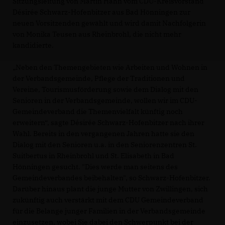
Sitzungsleitung von Martin Hahn vom CDU-Kreisvorstand
Désirée Schwarz-Hofenbitzer aus Bad Hönningen zur
neuen Vorsitzenden gewählt und wird damit Nachfolgerin
von Monika Teusen aus Rheinbrohl, die nicht mehr
kandidierte.
Neben den Themengebieten wie Arbeiten und Wohnen in
der Verbandsgemeinde, Pflege der Traditionen und
Vereine, Tourismusförderung sowie dem Dialog mit den
Senioren in der Verbandsgemeinde, wollen wir im CDU-
Gemeindeverband die Themenvielfalt künftig noch
erweitern“, sagte Désirée Schwarz-Hofenbitzer nach ihrer
Wahl. Bereits in den vergangenen Jahren hatte sie den
Dialog mit den Senioren u.a. in den Seniorenzentren St.
Suitbertus in Rheinbrohl und St. Elisabeth in Bad
Hönningen gesucht. "Dies werde man seitens des
Gemeindeverbandes beibehalten", so Schwarz-Hofenbitzer.
Darüber hinaus plant die junge Mutter von Zwillingen, sich
zukünftig auch verstärkt mit dem CDU Gemeindeverband
für die Belange junger Familien in der Verbandsgemeinde
einzusetzen, wobei Sie dabei den Schwerpunkt bei der