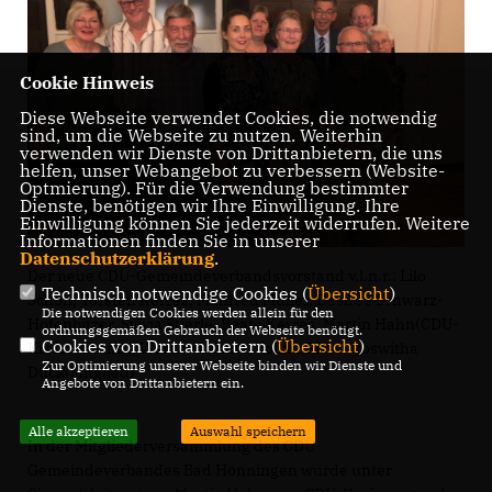
Cookie Hinweis
Diese Webseite verwendet Cookies, die notwendig
sind, um die Webseite zu nutzen. Weiterhin
verwenden wir Dienste von Drittanbietern, die uns
helfen, unser Webangebot zu verbessern (Website-
Optmierung). Für die Verwendung bestimmter
Dienste, benötigen wir Ihre Einwilligung. Ihre
Einwilligung können Sie jederzeit widerrufen. Weitere
Informationen finden Sie in unserer
Datenschutzerklärung
.
Der neue CDU-Gemeindeverbandsvorstand v.l.n.r.: Lilo
Technisch notwendige Cookies (
Übersicht
)
Schön, Torsten Kerres, Manfred Müller, Désirée Schwarz-
Die notwendigen Cookies werden allein für den
Hofenbitzer, Sylvia Stierle, Beate Kerres, Martin Hahn(CDU-
ordnungsgemäßen Gebrauch der Webseite benötigt.
Cookies von Drittanbietern (
Übersicht
)
Kreisverband), Werner Lahme, Volker Risse, Roswitha
Zur Optimierung unserer Webseite binden wir Dienste und
Dück(Mitglied)
Angebote von Drittanbietern ein.
Alle akzeptieren
Auswahl speichern
In der Mitgliederversammlung des CDU-
Gemeindeverbandes Bad Hönningen wurde unter