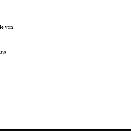
ie von
uns