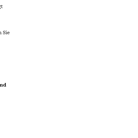
gt
 Sie
und