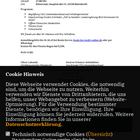
Cookie Hinweis
Diese Webseite verwendet Cookies, die notwendig
sind, um die Webseite zu nutzen. Weiterhin
verwenden wir Dienste von Drittanbietern, die uns
helfen, unser Webangebot zu verbessern (Website-
Optmierung). Für die Verwendung bestimmter
Dienste, benötigen wir Ihre Einwilligung. Ihre
Einwilligung können Sie jederzeit widerrufen. Weitere
Sonntag, 05. November 2023, 17:00 Uhr im Römer
Informationen finden Sie in unserer
Datenschutzerklärung
.
in Rheinbrohl
Technisch notwendige Cookies (
Übersicht
)
Die notwendigen Cookies werden allein für den