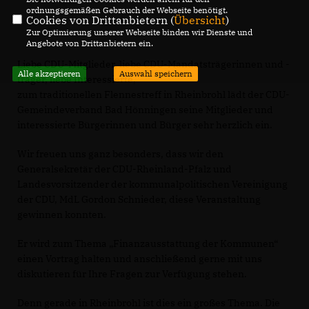
ordnungsgemäßen Gebrauch der Webseite benötigt.
Cookies von Drittanbietern (
Übersicht
)
Zur Optimierung unserer Webseite binden wir Dienste und
Angebote von Drittanbietern ein.
Liebe CDU-Mitglieder, liebe CDU-Mandatsträgerinnen und -
Alle akzeptieren
Auswahl speichern
träger, liebe Interessierte,
zum traditionellen Flennestreff in Rheinbrohl lädt der CDU-
Gemeindeverband Bad Hönningen seine Mitglieder und
interessierte Bürgerinnen und Bürger sehr herzlich ein.
Wir freuen uns ganz besonders, dass wir den
Generalsekretär
der CDU-Rheinland-Pfalz und
Landesvorsitzender der kommunalpolitischen Vereinigung
der CDU, MdL Gordon Schnieder,
diese Veranstaltung
gewinnen konnten.
Er wird zum Thema „Finanzausstattung der Kommunen“
einen
Vortrag halten und anschließend gerne mit uns
diskutieren
für Ihre Fragen zur Verfügung stehen.
Denn gerade in Rheinbrohl ist dies ein großes Thema. Die