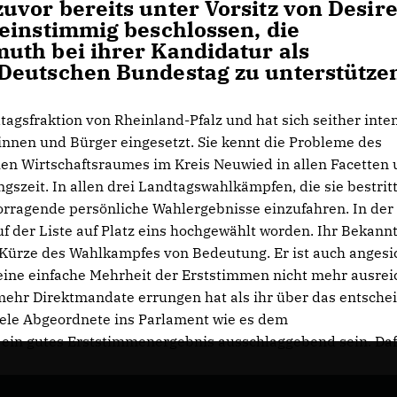
vor bereits unter Vorsitz von Desir
einstimmig beschlossen, die
uth bei ihrer Kandidatur als
Deutschen Bundestag zu unterstütze
agsfraktion von Rheinland-Pfalz und hat sich seither inten
innen und Bürger eingesetzt. Sie kennt die Probleme des
hen Wirtschaftsraumes im Kreis Neuwied in allen Facetten
gszeit. In allen drei Landtagswahlkämpfen, die sie bestritt
rvorragende persönliche Wahlergebnisse einzufahren. In der 
uf der Liste auf Platz eins hochgewählt worden. Ihr Bekannt
r Kürze des Wahlkampfes von Bedeutung. Er ist auch angesi
 eine einfache Mehrheit der Erststimmen nicht mehr ausrei
mehr Direktmandate errungen hat als ihr über das entsche
iele Abgeordnete ins Parlament wie es dem
ein gutes Erststimmenergebnis ausschlaggebend sein. Dafü