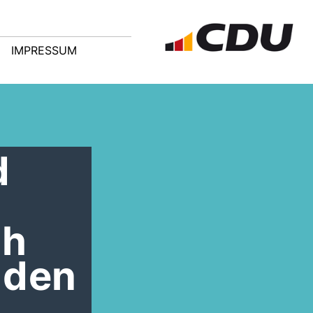
IMPRESSUM
d
th
 den