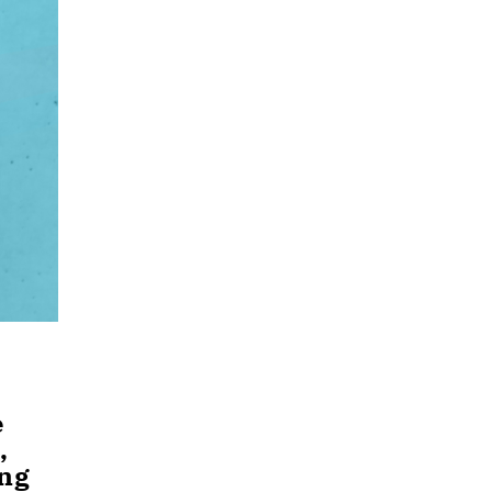
e
,
ung