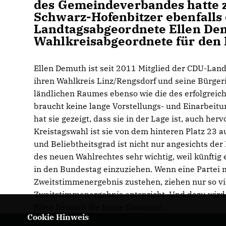
des Gemeindeverbandes hatte zu
Schwarz-Hofenbitzer ebenfalls 
Landtagsabgeordnete Ellen Dem
Wahlkreisabgeordnete für den 
Ellen Demuth ist seit 2011 Mitglied der CDU-Landt
ihren Wahlkreis Linz/Rengsdorf und seine Bürger
ländlichen Raumes ebenso wie die des erfolgreic
braucht keine lange Vorstellungs- und Einarbeitun
hat sie gezeigt, dass sie in der Lage ist, auch he
Kreistagswahl ist sie von dem hinteren Platz 23 a
und Beliebtheitsgrad ist nicht nur angesichts de
des neuen Wahlrechtes sehr wichtig, weil künftig
in den Bundestag einzuziehen. Wenn eine Partei 
Zweitstimmenergebnis zustehen, ziehen nur so v
Zweitstimmenergebnis entspricht. Und dazu wird 
Ellen Demuth die beste Garantin!
Cookie Hinweis