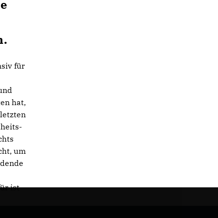
ee
n.
siv für
 und
en hat,
letzten
heits-
chts
cht, um
idende
r ist