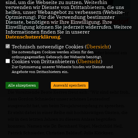
sind, um die Webseite zu nutzen. Weiterhin
verwenden wir Dienste von Drittanbietern, die uns
helfen, unser Webangebot zu verbessern (Website-
Optmierung). Für die Verwendung bestimmter
Dienste, benötigen wir Ihre Einwilligung. Ihre
Einwilligung können Sie jederzeit widerrufen. Weitere
Informationen finden Sie in unserer
Datenschutzerklärung
.
Technisch notwendige Cookies (
Übersicht
)
Die notwendigen Cookies werden allein für den
Der CDU-Landesvorsitzende Gordon Schnieder kommt am
ordnungsgemäßen Gebrauch der Webseite benötigt.
12. Januar 2025 auf Einladung der CDU zum
Cookies von Drittanbietern (
Übersicht
)
Neujahrsempfang nach Leutesdorf..
Zur Optimierung unserer Webseite binden wir Dienste und
Angebote von Drittanbietern ein.
Alle akzeptieren
Auswahl speichern
Die Vorsitzende Beate Kerres freut sich: "Wir sind sehr froh,
dass Gordon Schnieder unser schönes Leutesdorf
ausgesucht hat, um beim Neujahrsempfang zu sprechen.
Er steht dabei in einer Reihe mit hochkarätigen Gästen, die
wir in den letzten Jahren zu diesem Anlass begrüßen
konnten. Namen wie Dr. Bernhard Vogel, Mechthild Heil,
Patrick Schnieder, Christian Baldauf, Julia Klöckner,