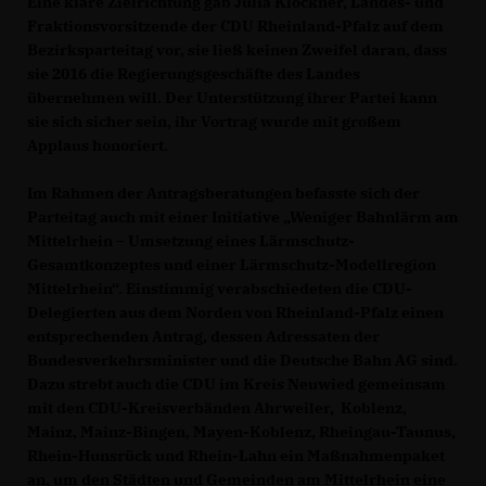
Eine klare Zielrichtung gab Julia Klöckner, Landes- und
Fraktionsvorsitzende der CDU Rheinland-Pfalz auf dem
Bezirksparteitag vor, sie ließ keinen Zweifel daran, dass
sie 2016 die Regierungsgeschäfte des Landes
übernehmen will. Der Unterstützung ihrer Partei kann
sie sich sicher sein, ihr Vortrag wurde mit großem
Applaus honoriert.
Im Rahmen der Antragsberatungen befasste sich der
Parteitag auch mit einer Initiative „Weniger Bahnlärm am
Mittelrhein – Umsetzung eines Lärmschutz-
Gesamtkonzeptes und einer Lärmschutz-Modellregion
Mittelrhein“. Einstimmig verabschiedeten die CDU-
Delegierten aus dem Norden von Rheinland-Pfalz einen
entsprechenden Antrag, dessen Adressaten der
Bundesverkehrsminister und die Deutsche Bahn AG sind.
Dazu strebt auch die CDU im Kreis Neuwied gemeinsam
mit den CDU-Kreisverbänden Ahrweiler, Koblenz,
Mainz, Mainz-Bingen, Mayen-Koblenz, Rheingau-Taunus,
Rhein-Hunsrück und Rhein-Lahn ein Maßnahmenpaket
an, um den Städten und Gemeinden am Mittelrhein eine