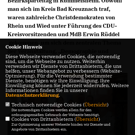
Bezirksparteitag in Rümmelsheim. Obwohl
man sich im Kreis Bad Kreuznach traf,
waren zahlreiche Christdemokraten von
Rhein und Wied unter Führung des CDU-
Kreisvorsitzenden und MdB Erwin Rüddel
gekommen, um sich dem zentralen Thema
Cookie Hinweis
der Veranstaltung, „Demographie und
Diese Webseite verwendet Cookies, die notwendig
Sozialpolitik“, zuzuwenden.
sind, um die Webseite zu nutzen. Weiterhin
verwenden wir Dienste von Drittanbietern, die uns
helfen, unser Webangebot zu verbessern (Website-
Optmierung). Für die Verwendung bestimmter
Dienste, benötigen wir Ihre Einwilligung. Ihre
Einwilligung können Sie jederzeit widerrufen. Weitere
Informationen finden Sie in unserer
Datenschutzerklärung
.
Technisch notwendige Cookies (
Übersicht
)
Die notwendigen Cookies werden allein für den
ordnungsgemäßen Gebrauch der Webseite benötigt.
Cookies von Drittanbietern (
Übersicht
)
Zur Optimierung unserer Webseite binden wir Dienste und
Angebote von Drittanbietern ein.