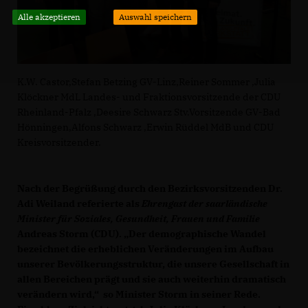
Alle akzeptieren
Auswahl speichern
K.W. Castor,Stefan Betzing GV-Linz,Reiner Sommer ,Julia
Klöckner MdL Landes- und Fraktionsvorsitzende der CDU
Rheinland-Pfalz ,Deesire Schwarz Stv.Vorsitzende GV-Bad
Hönningen,Alfons Schwarz ,Erwin Rüddel MdB und CDU
Kreisvorsitzender.
Nach der Begrüßung durch den Bezirksvorsitzenden Dr.
Adi Weiland referierte als
Ehrengast der saarländische
Minister für Soziales, Gesundheit, Frauen und Familie
Andreas Storm (CDU). „Der demographische Wandel
bezeichnet die erheblichen Veränderungen im Aufbau
unserer Bevölkerungsstruktur, die unsere Gesellschaft in
allen Bereichen prägt und sie auch weiterhin dramatisch
verändern wird,“ so Minister Storm in seiner Rede.