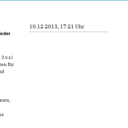
10.12.2013, 17:21 Uhr
ieder
.v.r.)
ten für
nd
ents,
us