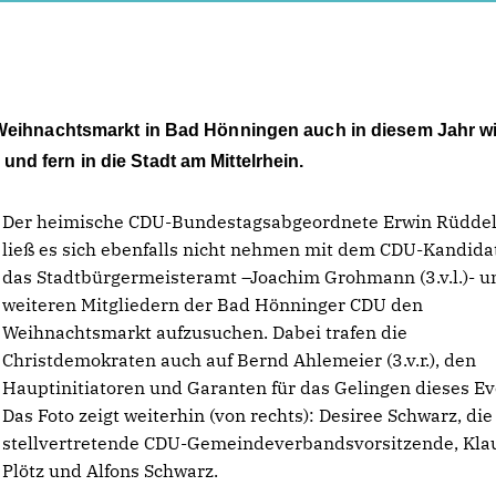
 Weihnachtsmarkt in Bad Hönningen auch in diesem Jahr w
d fern in die Stadt am Mittelrhein.
Der heimische CDU-Bundestagsabgeordnete Erwin Rüddel 2
ließ es sich ebenfalls nicht nehmen mit dem CDU-Kandida
das Stadtbürgermeisteramt –Joachim Grohmann (3.v.l.)- u
weiteren Mitgliedern der Bad Hönninger CDU den
Weihnachtsmarkt aufzusuchen. Dabei trafen die
Christdemokraten auch auf Bernd Ahlemeier (3.v.r.), den
Hauptinitiatoren und Garanten für das Gelingen dieses Ev
Das Foto zeigt weiterhin (von rechts): Desiree Schwarz, die
stellvertretende CDU-Gemeindeverbandsvorsitzende, Kla
Plötz und Alfons Schwarz.