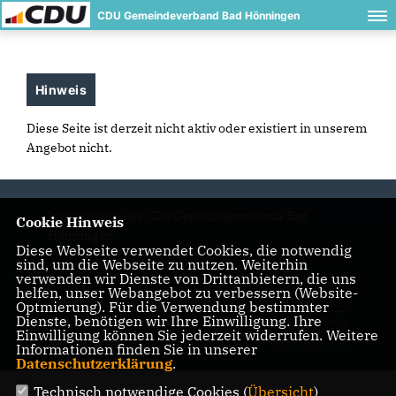
CDU Gemeindeverband Bad Hönningen
Hinweis
Diese Seite ist derzeit nicht aktiv oder existiert in unserem
Angebot nicht.
Internetseite des CDU Gemeindeverbands Bad
Cookie Hinweis
Hönningen
Diese Webseite verwendet Cookies, die notwendig
sind, um die Webseite zu nutzen. Weiterhin
verwenden wir Dienste von Drittanbietern, die uns
helfen, unser Webangebot zu verbessern (Website-
IMPRESSUM
DATENSCHUTZ
KONTAKT
Optmierung). Für die Verwendung bestimmter
Dienste, benötigen wir Ihre Einwilligung. Ihre
@2026 CDU Gemeindeverband
Realisation: Sharkness Media
Einwilligung können Sie jederzeit widerrufen. Weitere
Bad Hönningen
GmbH & Co. KG
Informationen finden Sie in unserer
Alle Rechte vorbehalten.
Datenschutzerklärung
.
Technisch notwendige Cookies (
Übersicht
)